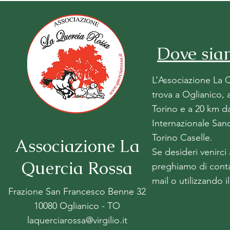
Dove sia
L’Associazione La 
trova a Oglianico, 
Torino e a 20 km d
Internazionale Sand
Torino Caselle.
Associazione La
Se desideri venirci 
Quercia Rossa
preghiamo di
conta
mail o utilizzando 
Frazione San Francesco Benne 32
10080 Oglianico - TO
laquerciarossa@virgilio.it