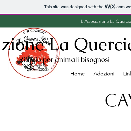
This site was designed with the
.com
web
L'Associazione La Querci
zione La Querci
Rifugio per animali bisognosi
Home
Adozioni
Lin
Ca